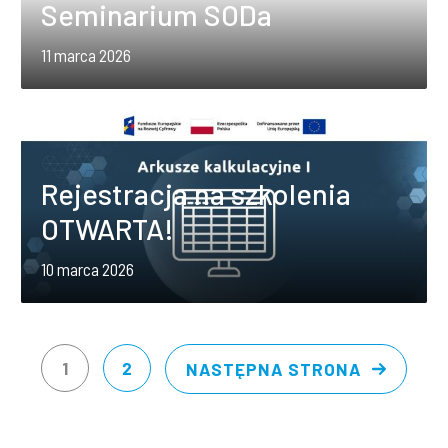
Seminarium SODa
11 marca 2026
Lista
Rejestracja na szkolenia
kategorii
OTWARTA!
wpisu:
10 marca 2026
1
2
NASTĘPNA STRONA