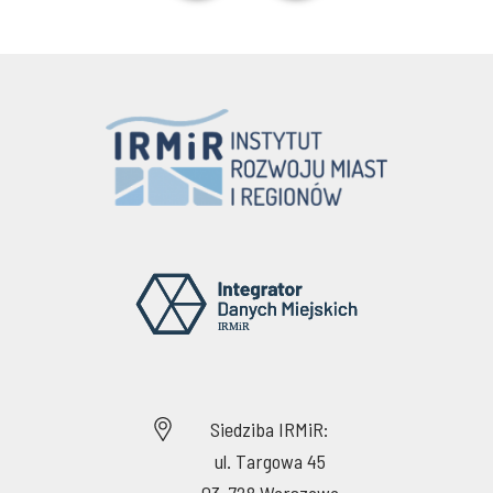
slajd
slajd
Siedziba IRMiR:
ul. Targowa 45