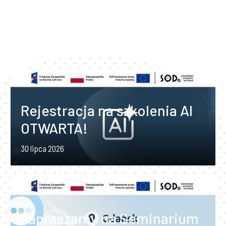
Lista
Rejestracja na szkolenia AI
kategorii
OTWARTA!
wpisu:
30 lipca 2026
Lista
Zapraszamy na Seminarium
kategorii