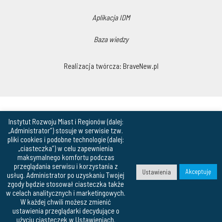
Aplikacja IDM
Baza wiedzy
Realizacja twórcza:
BraveNew.pl
Instytut Rozwoju Miast i Regionów (dalej:
„Administrator”) stosuje w serwisie tzw.
pliki cookies i podobne technologie (dalej:
„ciasteczka”) w celu zapewnienia
maksymalnego komfortu podczas
przeglądania serwisu i korzystania z
Akceptuję
Ustawienia
usług. Administrator po uzyskaniu Twojej
zgody będzie stosował ciasteczka także
w celach analitycznych i marketingowych.
W każdej chwili możesz zmienić
ustawienia przeglądarki decydujące o
użyciu ciasteczek w Ustawieniach.