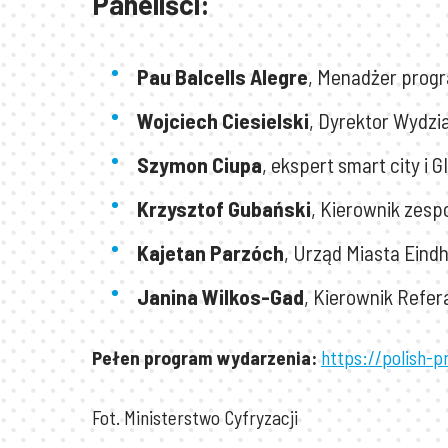
Paneliści:
Pau Balcells Alegre
, Menadżer progr
Wojciech Ciesielski
, Dyrektor Wydzi
Szymon Ciupa
, ekspert smart city i G
Krzysztof Gubański
, Kierownik zes
Kajetan Parzóch
, Urząd Miasta Eind
Janina Wilkos-Gad
, Kierownik Refer
Pełen program wydarzenia:
https://polish-p
Fot. Ministerstwo Cyfryzacji