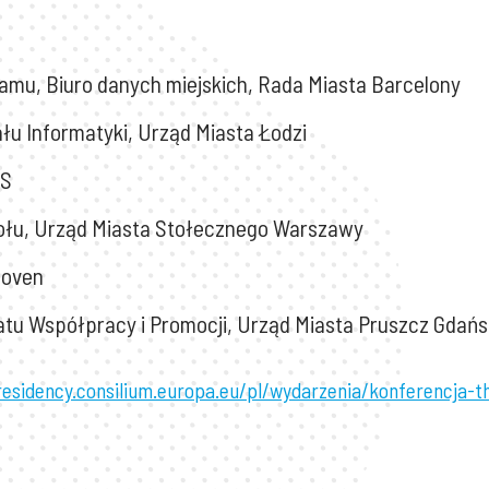
amu, Biuro danych miejskich, Rada Miasta Barcelony
ału Informatyki, Urząd Miasta Łodzi
IS
połu, Urząd Miasta Stołecznego Warszawy
hoven
atu Współpracy i Promocji, Urząd Miasta Pruszcz Gdańs
residency.consilium.europa.eu/pl/wydarzenia/konferencja-t