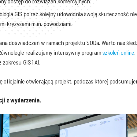
ony dostęp do rozwiązań komercyjnych.
logia GIS po raz kolejny udowodnia swoją skuteczność ni
mi kryzysami m.in. powodziami.
ana doświadczeń w ramach projektu SODa. Warto nas śledz
Równolegle realizujemy intensywny program
,
szkoleń online
zakresu GIS i AI.
ję oficjalnie otwierającą projekt, podczas której podsum
ji z wydarzenia.