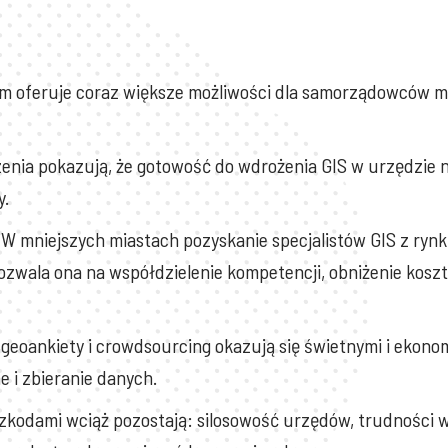
m oferuje coraz większe możliwości dla samorządowców m.i
nia pokazują, że gotowość do wdrożenia GIS w urzędzie n
y.
W mniejszych miastach pozyskanie specjalistów GIS z ryn
Pozwala ona na współdzielenie kompetencji, obniżenie kos
geoankiety i crowdsourcing okazują się świetnymi i eko
 i zbieranie danych.
kodami wciąż pozostają: silosowość urzędów, trudności 