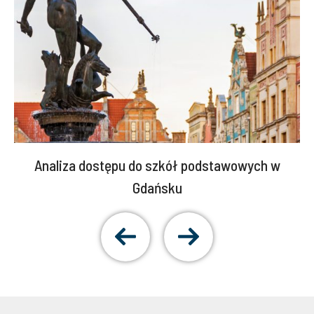
Analiza dostępu do szkół podstawowych w
Gdańsku
Pokaż
Pokaż
poprzedni
następny
slajd
slajd