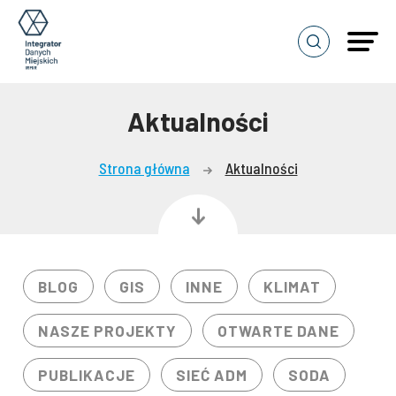
Pokaż
popup
z
wyszukiwarką
Aktualności
Strona główna
Aktualności
BLOG
GIS
INNE
KLIMAT
NASZE PROJEKTY
OTWARTE DANE
PUBLIKACJE
SIEĆ ADM
SODA