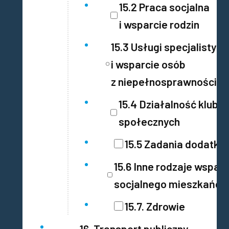
15.2 Praca socjalna
i wsparcie rodzin
15.3 Usługi specjalistyc
i wsparcie osób
z niepełnosprawnościa
15.4 Działalność klubó
społecznych
15.5 Zadania dodatko
15.6 Inne rodzaje wsparc
socjalnego mieszkańc
15.7. Zdrowie
16. Transport publiczny