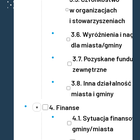
w organizacjach
i stowarzyszeniach
3.6. Wyróżnienia i nagr
dla miasta/gminy
3.7. Pozyskane fundus
zewnętrzne
3.8. Inna działalność w
miasta i gminy
4. Finanse
▾
4.1. Sytuacja finansow
gminy/miasta