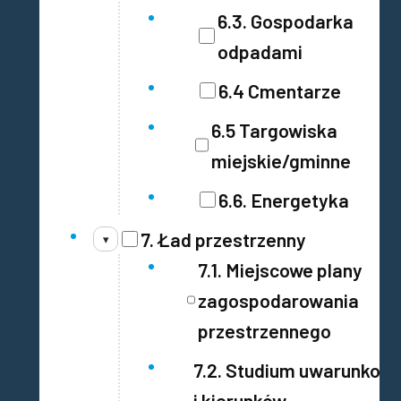
6.3. Gospodarka
odpadami
6.4 Cmentarze
6.5 Targowiska
miejskie/gminne
6.6. Energetyka
7. Ład przestrzenny
▾
7.1. Miejscowe plany
zagospodarowania
przestrzennego
7.2. Studium uwarunkow
i kierunków