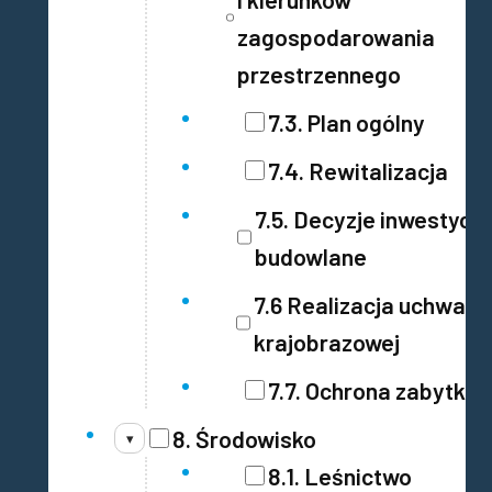
zagospodarowania
przestrzennego
7.3. Plan ogólny
7.4. Rewitalizacja
7.5. Decyzje inwestycy
budowlane
7.6 Realizacja uchwały
krajobrazowej
7.7. Ochrona zabytkó
8. Środowisko
▾
8.1. Leśnictwo