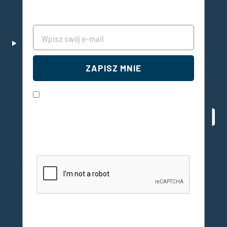
Wpisz swój e-mail
ZAPISZ MNIE
Wyrażam zgodę na przetwarzanie moich danych
osobowych przez Instytut Rozwoju Miast i
Regionów z siedzibą w Warszawie, ul. Targowa
45 w celu subskrypcji newslettera przesyłanego
przez danemiejskie.pl