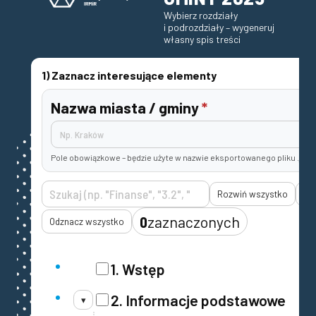
Wybierz rozdziały
i podrozdziały – wygeneruj
własny spis treści
1) Zaznacz interesujące elementy
Nazwa miasta / gminy
*
Pole obowiązkowe – będzie użyte w nazwie eksportowanego pliku .json
Rozwiń wszystko
Zw
0
zaznaczonych
Odznacz wszystko
1. Wstęp
2. Informacje podstawowe
▾