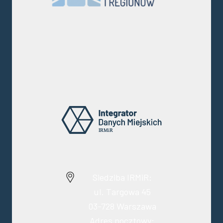
Siedziba IRMiR:
ul. Targowa 45
03-728 Warszawa
Adres pocztowy: