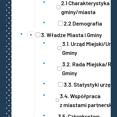
2.1 Charakterystyka
gminy/miasta
2.2 Demografia
3. Władze Miasta i Gminy
▾
3.1. Urząd Miejski/Urz
Gminy
3.2. Rada Miejska/Ra
Gminy
3.3. Statystyki urzędu
3.4. Współpraca
z miastami partnerskim
3.5. Członkostwo