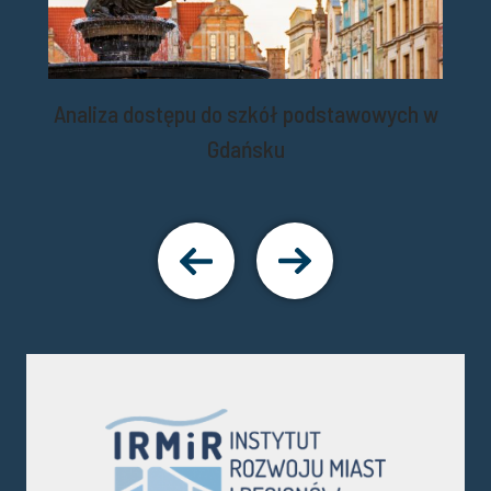
iem
Analiza dostępu do szkół podstawowych w
Gdańsku
Pokaż
Pokaż
poprzedni
następny
slajd
slajd