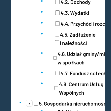
4.2. Dochody
4.3. Wydatki
4.4. Przychód i rozch
4.5. Zadłużenie
i należności
4.6. Udział gminy/mias
w spółkach
4.7. Fundusz sołecki
4.8. Centrum Usług
Wspólnych
5. Gospodarka nieruchomości
▾