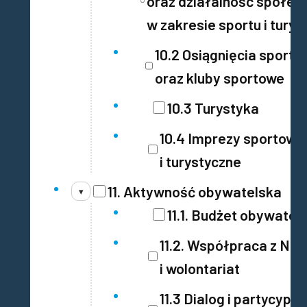
oraz działalność spółek
w zakresie sportu i turys
10.2 Osiągnięcia sporto
oraz kluby sportowe
10.3 Turystyka
10.4 Imprezy sportowe
i turystyczne
11. Aktywność obywatelska
▾
11.1. Budżet obywatels
11.2. Współpraca z NG
i wolontariat
11.3 Dialog i partycypac