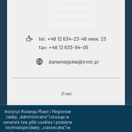
ul. Cieszyńska 2
30-015 Kraków
NIP 677-22-01-345
tel. +48 12 634-23-46 wew. 23
fax: +48 12 633-94-05
danemiejskie@irmir.pl
O nas
Wsparcie dla gmin
Instytut Rozwoju Miast i Regionów
(dalej: „Administrator”) stosuje w
Raport o stanie gminy
serwisie tzw. pliki cookies i podobne
technologie (dalej: „ciasteczka”) w