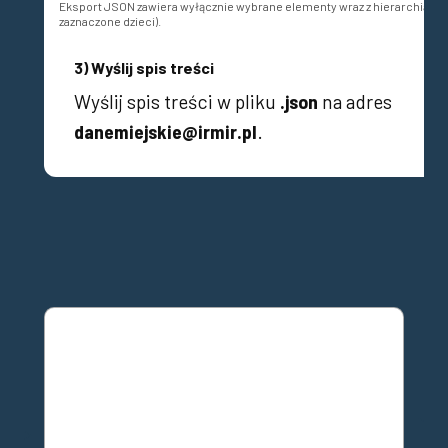
Eksport JSON zawiera wyłącznie wybrane elementy wraz z hierarchią (ro
zaznaczone dzieci).
3) Wyślij spis treści
Wyślij spis treści w pliku
.json
na adres
danemiejskie@irmir.pl
.
DOŁĄCZ DO
NEWSLETTERA