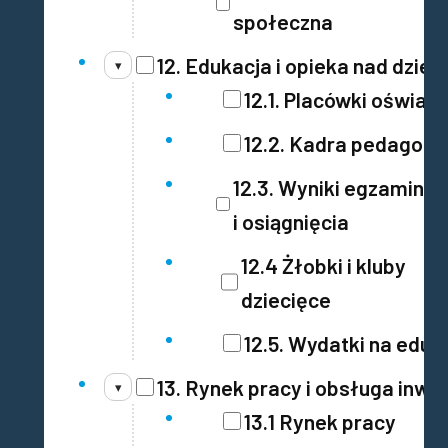
społeczna
12. Edukacja i opieka nad dzieć
▾
12.1. Placówki oświat
12.2. Kadra pedagogi
12.3. Wyniki egzaminó
i osiągnięcia
12.4 Żłobki i kluby
dziecięce
12.5. Wydatki na eduk
13. Rynek pracy i obsługa inwe
▾
13.1 Rynek pracy