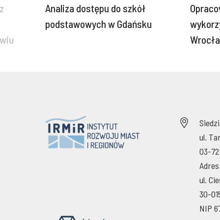
z
Analiza dostępu do szkół
Opraco
podstawowych w Gdańsku
wykorz
awiu
Wrocł
Siedz
ul. T
03-72
Adres
ul. Ci
30-01
NIP 6