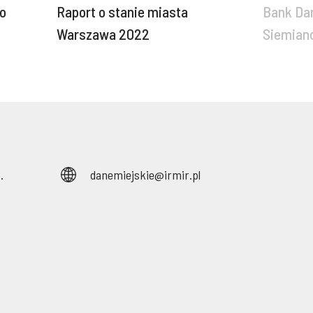
go
Raport o stanie miasta
Bank Dan
Warszawa 2022
Siemian
.
danemiejskie@irmir.pl