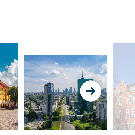
Pokaż
następny
slajd