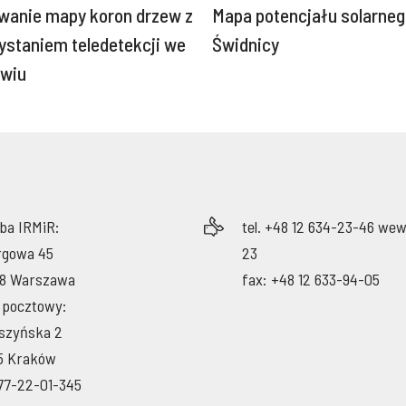
wanie mapy koron drzew z
Mapa potencjału solarne
ystaniem teledetekcji we
Świdnicy
awiu
iba IRMiR:
tel. +48 12 634-23-46 wew
argowa 45
23
8 Warszawa
fax: +48 12 633-94-05
 pocztowy:
eszyńska 2
5 Kraków
77-22-01-345