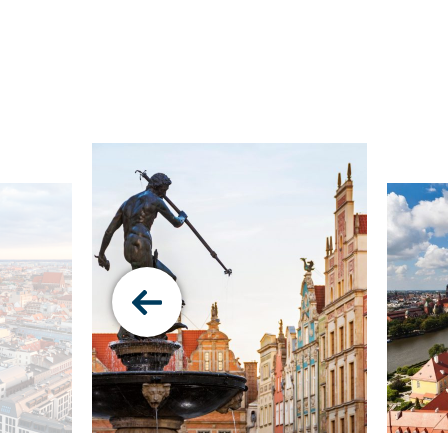
Pokaż
poprzedni
slajd