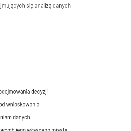
jmujących się analizą danych
odejmowania decyzji
etod wnioskowania
taniem danych
zących jego własnego miasta