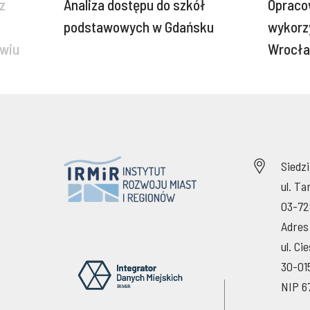
z
Analiza dostępu do szkół
Opraco
podstawowych w Gdańsku
wykorz
awiu
Wrocł
Siedz
ul. T
03-72
Adres
ul. Ci
30-01
NIP 6