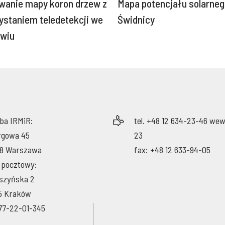
wanie mapy koron drzew z
Mapa potencjału solarne
ystaniem teledetekcji we
Świdnicy
awiu
iba IRMiR:
tel. +48 12 634-23-46 wew
argowa 45
23
8 Warszawa
fax: +48 12 633-94-05
 pocztowy:
eszyńska 2
5 Kraków
77-22-01-345