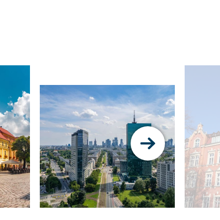
Pokaż
następny
slajd