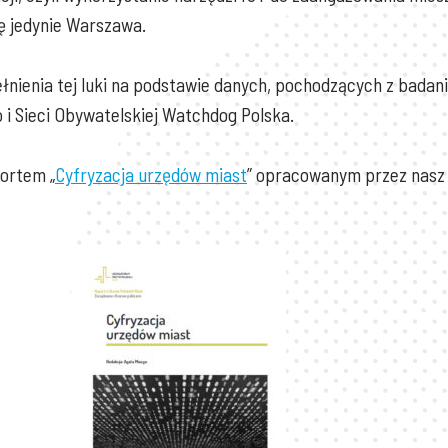
się jedynie Warszawa.
nienia tej luki na podstawie danych, pochodzących z badani
 i Sieci Obywatelskiej Watchdog Polska.
ortem „
Cyfryzacja urzędów miast
” opracowanym przez nasz