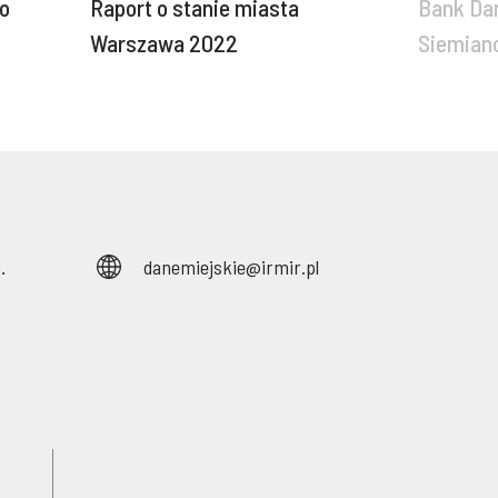
go
Raport o stanie miasta
Bank Dan
Warszawa 2022
Siemian
.
danemiejskie@irmir.pl