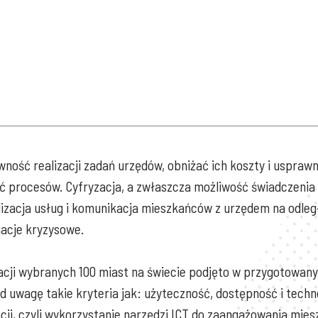
ość realizacji zadań urzędów, obniżać ich koszty i uspraw
ć procesów. Cyfryzacja, a zwłaszcza możliwość świadczenia 
zacja usług i komunikacja mieszkańców z urzędem na odleg
uacje kryzysowe.
acji wybranych 100 miast na świecie podjęto w przygotowa
d uwagę takie kryteria jak: użyteczność, dostępność i tech
cji, czyli wykorzystanie narzędzi ICT do zaangażowania mies