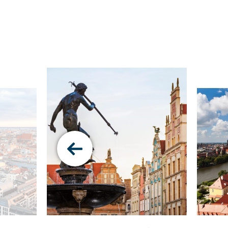
Pokaż
poprzedni
slajd