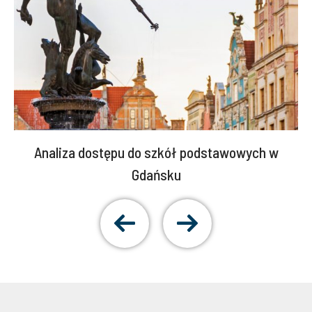
Analiza dostępu do szkół podstawowych w
Gdańsku
Pokaż
Pokaż
poprzedni
następny
slajd
slajd