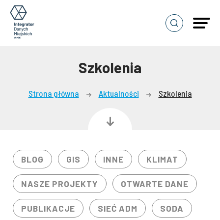
Pokaż
popup
z
wyszukiwarką
Szkolenia
Strona główna
Aktualności
Szkolenia
BLOG
GIS
INNE
KLIMAT
NASZE PROJEKTY
OTWARTE DANE
PUBLIKACJE
SIEĆ ADM
SODA